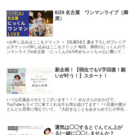
6/29 名古屋 ワンマンライブ（満
未分類
席）
>お申し込みはここをクリック ＞【先着5名】書き下ろし付プレミア
ムチケットの申し込みはここをクリック 毎回、満席のにっくんのワ
ンマンライブin名古屋 ・にっくんのLIVEめちゃくちゃ心に響いて良
かったのでま...
新企画！【弱虫でもV字回復！願
未分類
いが叶う！】スタート！
いつも応援ありがとうございます！＾＾ みなさんのおかげで、
YouTubeもライブに来てくれる方も増え続けてます＾＾/ 応援や愛が
どんどん世界に増えていて。『大好きなことをあきらめてた小学生が
大好きなことを再開したり』、...
運気は◯◯するとぐんぐん上が
未分類
る!一緒に◯◯しませんか？