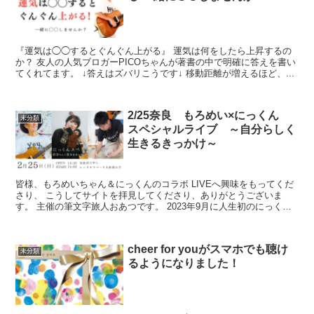
『運気は◯◯するとぐんぐん上がる』 運気は何をしたら上昇するの
か？ 友人の人気ブロガーPICOちゃんが著書の中で明確に答えを書い
てくれてます。 ↓答えはズバリこうです↓ 移動距離が増えるほど、...
2/25奈良 もろめい×にっくん
未分類
スペシャルライブ ～自分らしく
生きるきっかけ～
皆様、もろめいちゃん＆にっくんのコラボ LIVEへ興味をもってくだ
さり、 こうしてサイトを拝見してくださり、ありがとうございま
す。 主催の筆文字旅人おあつです。 2023年9月に人生初のにっくん
LIVEの主催＆...
cheer for youがスマホでも聴け
未分類
るようになりました！