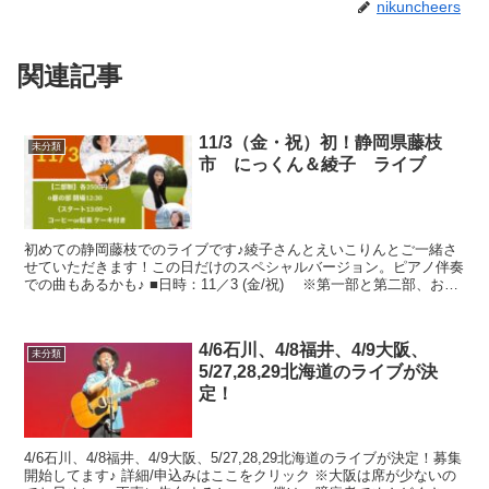
nikuncheers
関連記事
11/3（金・祝）初！静岡県藤枝
未分類
市 にっくん＆綾子 ライブ
初めての静岡藤枝でのライブです♪綾子さんとえいこりんとご一緒さ
せていただきます！この日だけのスペシャルバージョン。ピアノ伴奏
での曲もあるかも♪ ■日時：11／3 (金/祝) ※第一部と第二部、お好
きな方から選んでいただけます...
4/6石川、4/8福井、4/9大阪、
未分類
5/27,28,29北海道のライブが決
定！
4/6石川、4/8福井、4/9大阪、5/27,28,29北海道のライブが決定！募集
開始してます♪ 詳細/申込みはここをクリック ※大阪は席が少ないの