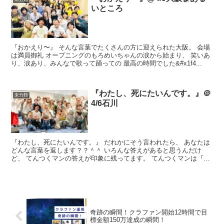
いところ
『おかえり〜』 そんな言葉でたくさんの方に迎えられた大阪。 会場
は満員御礼 オープニングのもろめいちゃんの涙から始まり、 笑いあ
り、涙あり、みんなで歌って踊っての 最高の時間でした&#x1f4...
『わたし、死にたいんです。』＠
未分類
4/6石川
『わたし、死にたいんです。』 だれかにそう言われたら、 あなたは
どんな言葉を返します？？＾＾ いろんな答えがあると思うんだけ
ど、 てんつくマンの答えが印象に残ってます。 てんつくマンは『死
にた...
奇跡の瞬間！クラファン開始12時間で目
標金額150万達成の瞬間！