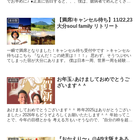
でお早めに♪ ●正直に告白すると、、、僕は、臆病者でめんどくさ
が...
【満席/キャンセル待ち】11/22,23
未分類
大分soul family リトリート
一瞬で満席となりました！キャンセル待ち受付中です ＞キャンセル
待ちはこちら 『なんだ！この絶景は！！！』 思わず、そうつぶやい
てしまった宿が大分にあります。 僕は日本一周、世界一周を経験し
てたくさんの街やホテルや宿...
お年玉♪あけましておめでとうご
未分類
ざいます＾＾
あけましておめでとうございます＾＾ 昨年2025はありがとうござい
ました♪ 2026年もどうぞよろしくお願いたたします＾＾ 年始ってこ
とで、今年の目標とかを 考える方もいそうなので、 ”自分の枠を超
え...
『おかえり〜』@4/9大阪まある
未分類