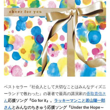
ベストセラー『社会人として大切なことはみんなディズニ
ーランドで教わった』の著者で最高の講演家の
香取貴信さ
ん
応援ソング『Go for it』。
ラッキーマンこと若山陽一郎
さん
とみんなのちきゅう応援ソング『Under the Hope～