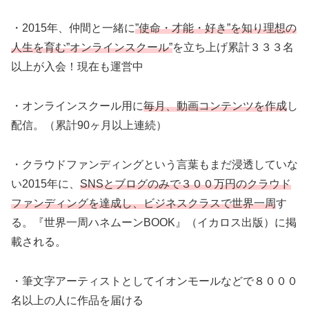
・2015年、仲間と一緒に
”使命・才能・好き”を知り理想の
人生を育む”オンラインスクール”
を立ち上げ累計３３３名
以上が入会！現在も運営中
・オンラインスクール用に
毎月、動画コンテンツを作成
し
配信。（累計90ヶ月以上連続）
・クラウドファンディングという言葉もまだ浸透していな
い2015年に、
SNSとブログのみで３００万円のクラウド
ファンディングを達成し、ビジネスクラスで世界一周
す
る。『世界一周ハネムーンBOOK』（イカロス出版）に掲
載される。
・筆文字アーティストとしてイオンモールなどで８０００
名以上の人に作品を届ける