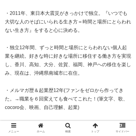
・2011年、東日本大震災がきっかけで独立。『いつでも
大切な人のそばにいられる生き方＝時間と場所にとらわれ
ない生き方』をすると心に決める。
・独立12年間、ずっと時間と場所にとらわれない個人起
業を継続。好きな時に好きな場所に移住する働き方を実現
し、香川、高知、大分、佐賀、福岡、神戸への移住を楽し
み、現在は、沖縄県南城市に在住。
・メルマガ歴＆起業歴12年(ファンをゼロから作ってき
た。→職業を６回変えても食べてこれた！(筆文字、歌、
cocoro会、映画、自己理解、起業)
・心理学、メンタル、潜在意識、ビジネス、起業などにつ
メニュー
ホーム
検索
トップ
サイドバー
いて、８００万円以上を投資して学ぶ。＋実際のビジネス