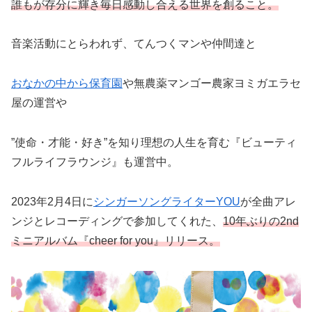
誰もが存分に輝き毎日感動し合える世界を創ること。
音楽活動にとらわれず、てんつくマンや仲間達と
おなかの中から保育園
や無農薬マンゴー農家ヨミガエラセ
屋の運営や
”使命・才能・好き”を知り理想の人生を育む『ビューティ
フルライフラウンジ』も運営中。
2023年2月4日に
シンガーソングライターYOU
が全曲アレ
ンジとレコーディングで参加してくれた、
10年ぶりの2nd
ミニアルバム『cheer for you』リリース。