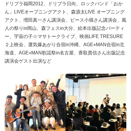
ドリプラ福岡2012、ドリプラ日向、ロックバンド「おか
ん」LIVEオープニングアクト、森源太LIVE オープニング
アクト、増田真一さん講演会、ピース小堀さん講演会、風
人の祭りin岡山、森フェスin大分、絵本出版記念パーティ
ー、宇宙の子☆マサトークライブ、映画LIFE TRESURE
２上映会、運気爆あがり合宿in沖縄、AGE⭐︎MAN合宿in北
海道、AGE⭐︎MAN歌謡祭in名古屋、香取貴信さん出版記念
講演会ゲスト出演など