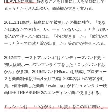
HEAVENに就職。
好きなことを仕事にし人を笑顔にして
る人々とたくさん出会い、価値観が大きく変わる。
2011.3.11偶然、福島にいて被災したの機に独立。『あな
たはあなたで素晴らしい。一人じゃないよ。』と言う想い
を込めて作られた歌には、『心に響きました』『歌詞がス
ーッと入って自然と涙が出ました』等の声が寄せられる。
2012年ファーストアルバムにはインディーズバンド史上
初!大阪城ホールワンマンライブをした『ロックバンドお
かん』が参加。2019年バンドN!cmanを結成しプロデュー
スと楽曲制作を担当,4ヶ月で累計2000名以上の観客を動
員。作詞作曲した楽曲『wake up』がドキュメンタリー映
画LIFE TREASURE 2のエンディング曲に使用される。
ミッションは、『つながり』『応援』をこの世に増やし、